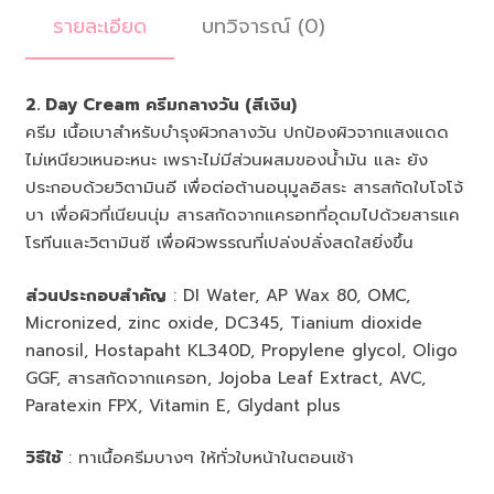
รายละเอียด
บทวิจารณ์ (0)
2. Day Cream ครีมกลางวัน (สีเงิน)
ครีม เนื้อเบาสำหรับบำรุงผิวกลางวัน ปกป้องผิวจากแสงแดด
ไม่เหนียวเหนอะหนะ เพราะไม่มีส่วนผสมของน้ำมัน และ ยัง
ประกอบด้วยวิตามินอี เพื่อต่อต้านอนุมูลอิสระ สารสกัดใบโจโจ้
บา เพื่อผิวที่เนียนนุ่ม สารสกัดจากแครอทที่อุดมไปด้วยสารแค
โรทีนและวิตามินซี เพื่อผิวพรรณที่เปล่งปลั่งสดใสยิ่งขึ้น
ส่วนประกอบสำคัญ
: DI Water, AP Wax 80, OMC,
Micronized, zinc oxide, DC345, Tianium dioxide
nanosil, Hostapaht KL340D, Propylene glycol, Oligo
GGF, สารสกัดจากแครอท, Jojoba Leaf Extract, AVC,
Paratexin FPX, Vitamin E, Glydant plus
วิธีใช้
: ทาเนื้อครีมบางๆ ให้ทั่วใบหน้าในตอนเช้า