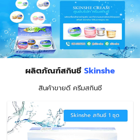
ผลิตภัณฑ์สกินชี
Skinshe
สินค้าขายดี ครีมสกินชี