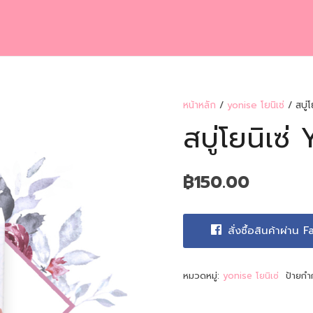
หน้าหลัก
/
yonise โยนิเซ่
/ สบู่โ
สบู่โยนิเซ่
฿
150.00
สั่งซื้อสินค้าผ่าน
หมวดหมู่:
yonise โยนิเซ่
ป้ายกำ