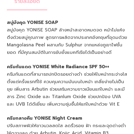
รายละเอียด
สบู่มังคุด YONISE SOAP
สบู่มังคุด YONISE SOAP ล้างหน้าสะอาดหมดจด หน้าไม่แห้ง
ตึงด้วยสบู่คุณภาพ สูตรการผลิตจากประเทศอังกฤษที่อุดมด้วย
Mangolasna Peel ผสานกับ Sulphur จากแหล่งภูเขาไฟชั้น
ยอด ที่มีคุณสมบัติในการยับยั้งแบคทีเรียได้เป็นอย่างดี
ครีมกันแดด YONISE White Radiance SPF 50++
ครีมกันแดดที่สามารถปกปิดรอยด่างดำ ช่วยให้ใบหน้ากระจ่างใส
ตั้งแต่ครั้งแรกที่ใช้ ควบคุมความมันบนใบหน้า เกลี่ยง่ายไม่เป็น
ขุย เพิ่มสาร Arbutin ช่วยเสริมความขาวเนียนแก่ใบหน้า และมี
สาร Zinc Oxide และ Titanlum Oxide ช่วยปกป้อง UVA
และ UVB ได้ดีเยี่ยม เพิ่มความชุ่มชื้นให้แก่ใบหน้าด้วย Vit E
ครีมกลางคืน YONISE Night Cream
ปรับสภาพผิวให้ขาวนวลสดใส ลดริ้วรอย ฝ้า กระและจุดด่างดำ
ให้ดูจางลง ด้วย Arbutin, Kojic Acid, Vitamin B3,