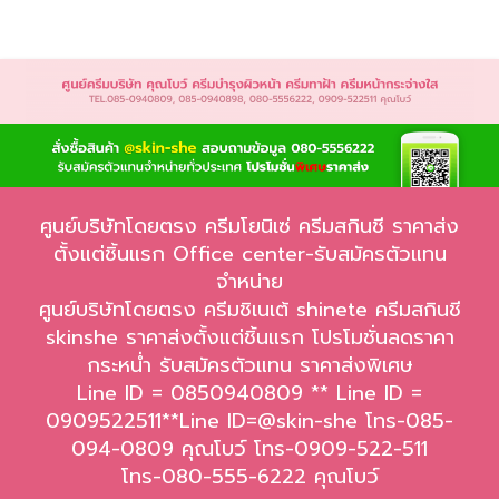
ศูนย์บริษัทโดยตรง ครีมโยนิเซ่ ครีมสกินชี ราคาส่ง
ตั้งแต่ชิ้นแรก Office center-รับสมัครตัวแทน
จำหน่าย
ศูนย์บริษัทโดยตรง ครีมชิเนเต้ shinete ครีมสกินชี
skinshe ราคาส่งตั้งแต่ชิ้นแรก โปรโมชั่นลดราคา
กระหน่ำ รับสมัครตัวแทน ราคาส่งพิเศษ
Line ID = 0850940809 ** Line ID =
0909522511**Line ID=@skin-she โทร-085-
094-0809 คุณโบว์ โทร-0909-522-511
โทร-080-555-6222 คุณโบว์