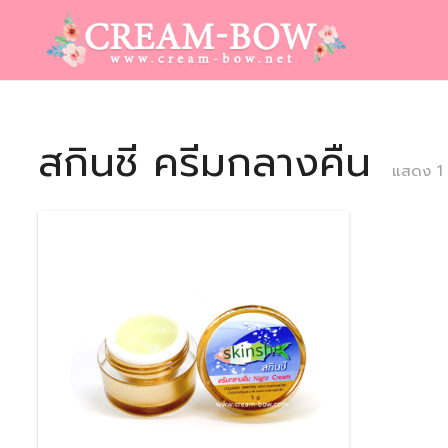
สกินชี ครีมกลางคืน
แสดง 1